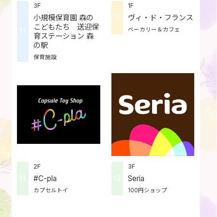
3F
1F
11
小規模保育園 森の
ヴィ・ド・フランス
こどもたち 送迎保
ベーカリー＆カフェ
11
育ステーション 森
の駅
保育施設
2F
3F
11
12
#C-pla
Seria
カプセルトイ
100円ショップ