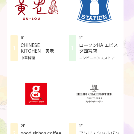
1F
1F
CHINESE
ローソンHA エビス
1
1
KITCHEN 黄老
タ西宮店
中華料理
コンビニエンスストア
2F
1F
2
good siphon coffee
アンリ・シャルパン