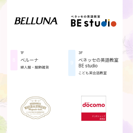
1F
3F
8
ベルーナ
ベネッセの英語教室
9
BE studio
婦人服・服飾雑貨
こども英会話教室