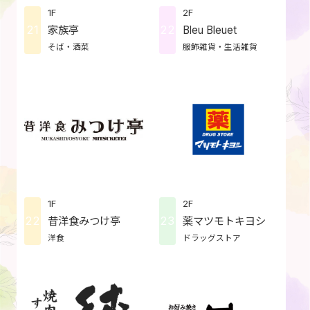
1F
2F
21
22
家族亭
Bleu Bleuet
そば・酒菜
服飾雑貨・生活雑貨
1F
2F
22
23
昔洋食みつけ亭
薬マツモトキヨシ
洋食
ドラッグストア