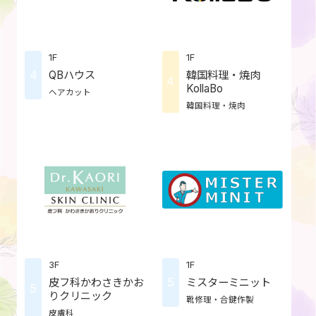
1F
1F
4
QBハウス
韓国料理・焼肉
4
KollaBo
ヘアカット
韓国料理・焼肉
3F
1F
5
皮フ科かわさきかお
ミスターミニット
5
りクリニック
靴修理・合鍵作製
皮膚科