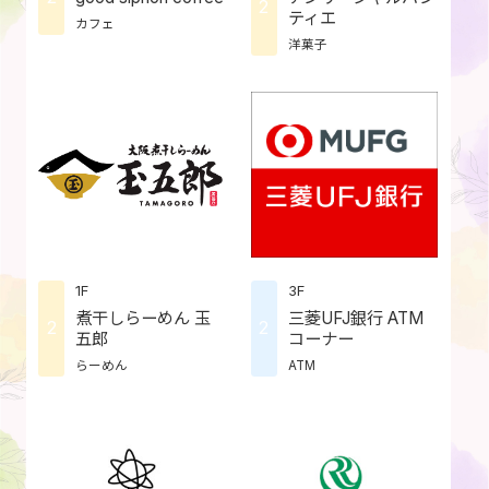
2
ティエ
カフェ
洋菓子
1F
3F
煮干しらーめん 玉
三菱UFJ銀行 ATM
2
2
五郎
コーナー
らーめん
ATM