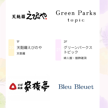
1F
2F
20
天麩羅えびのや
グリーンパークス
21
トピック
天麩羅
婦人服・服飾雑貨