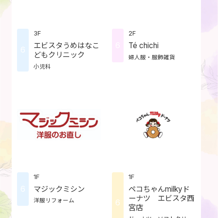
3F
2F
6
エビスタうめはなこ
Té chichi
6
どもクリニック
婦人服・服飾雑貨
小児科
1F
1F
6
マジックミシン
ペコちゃんmilkyド
ーナツ エビスタ西
洋服リフォーム
6
宮店