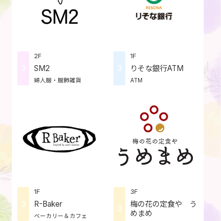
2F
1F
3
3
SM2
りそな銀行ATM
婦人服・服飾雑貨
ATM
1F
3F
3
R-Baker
梅の花の定食や う
3
めまめ
ベーカリー＆カフェ