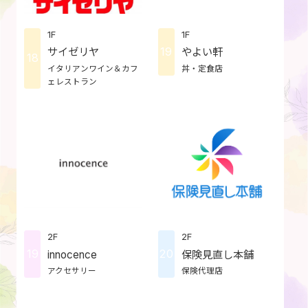
1F
1F
19
サイゼリヤ
やよい軒
18
イタリアンワイン＆カフ
丼・定食店
ェレストラン
2F
2F
19
20
innocence
保険見直し本舗
アクセサリー
保険代理店