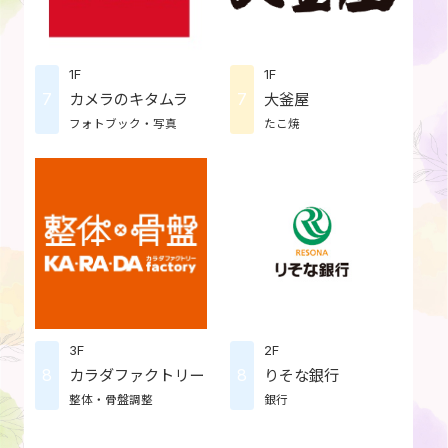
1F
1F
7
7
カメラのキタムラ
大釜屋
フォトブック・写真
たこ焼
3F
2F
8
8
カラダファクトリー
りそな銀行
整体・骨盤調整
銀行