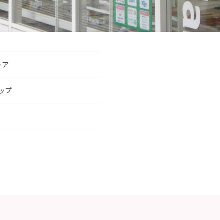
トア
ップ