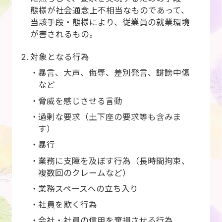
態様が社会通念上不相当なものであって、
当該手段・態様により、従業員の就業環境
が害されるもの。
対象となる行為
暴言、大声、侮辱、差別発言、誹謗中傷
など
脅威を感じさせる言動
過剰な要求（土下座の要求等も含みま
す）
暴行
業務に支障を及ぼす行為（長時間拘束、
複数回のクレームなど）
業務スペースへの立ち入り
社員を欺く行為
会社・社員の信用を棄損させる行為